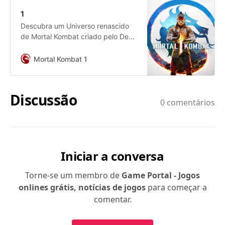
1
Descubra um Universo renascido
de Mortal Kombat criado pelo Deus
do Fogo Liu Kang.
Mortal&nbsp;Kombat&nbsp;1
Mortal Kombat 1
inaugura uma nova era da franquia
icônica com um novo sistema de
luta, modos de jogo e fatalities!