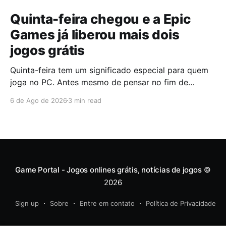
Quinta-feira chegou e a Epic
Games já liberou mais dois
jogos grátis
Quinta-feira tem um significado especial para quem
joga no PC. Antes mesmo de pensar no fim de
semana, muita gente já abre a Epic Games Store para
6 de Ago de 2026
3 min read
descobrir quais serão os próximos jogos a entrar na
biblioteca. Desta vez, a plataforma apostou em uma
dupla que segue caminhos completamente
diferentes,
Game Portal - Jogos onlines grátis, notícias de jogos
©
2026
Sign up
Sobre
Entre em contato
Política de Privacidade