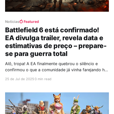
Notícias
Featured
Battlefield 6 está confirmado!
EA divulga trailer, revela data e
estimativas de preço – prepare-
se para guerra total
Alô, tropa! A EA finalmente quebrou o silêncio e
confirmou o que a comunidade já vinha farejando há
meses: Battlefield 6 é real, é moderno e tá vindo com
25 de Jul de 2025
3 min read
tudo. E olha, o primeiro trailer — marcado pro dia 24
de julho — promete estilhaçar a tela com explosões
cinematográficas, helicópteros rasgando