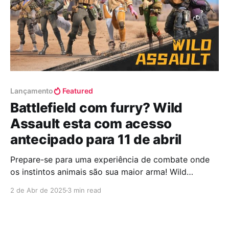
Lançamento
Featured
Battlefield com furry? Wild
Assault esta com acesso
antecipado para 11 de abril
Prepare-se para uma experiência de combate onde
os instintos animais são sua maior arma! Wild
Assault, o novo shooter tático com temática "furry",
2 de Abr de 2025
3 min read
está chegando em Acesso Antecipado no Steam e
Epic Games em 11 de abril. Mergulhe na Ação
Selvagem Desenvolvido pela Combat Cat Studio,