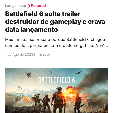
Lançamento
Featured
Battlefield 6 solta trailer
destruidor de gameplay e crava
data lançamento
Meu irmão… se prepara porque Battlefield 6 chegou
com os dois pés na porta e o dedo no gatilho. A EA
não quis saber de teaser tímida e ontem, dia 31 de
1 de Ago de 2025
3 min read
julho, rolou uma apresentação global com trailer
explosivo de gameplay inédita direto dos estúdios da
DICE, Criterion, Motive