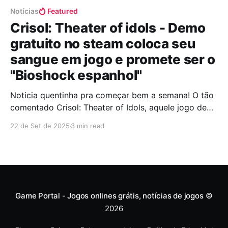
Notícias
Featured
Crisol: Theater of idols - Demo
gratuito no steam coloca seu
sangue em jogo e promete ser o
"Bioshock espanhol"
Noticia quentinha pra começar bem a semana! O tão
comentado Crisol: Theater of Idols, aquele jogo de
terror em primeira pessoa que tá sendo chamado de
22 de Set de 2025
3 min read
"Bioshock espanhol", acaba de ganhar um demo
gratuito no Steam. Desenvolvido pela Vermila
Studios e publicado pela Blumhouse Games, o jogo é
uma mistura
Game Portal - Jogos onlines grátis, notícias de jogos
©
2026