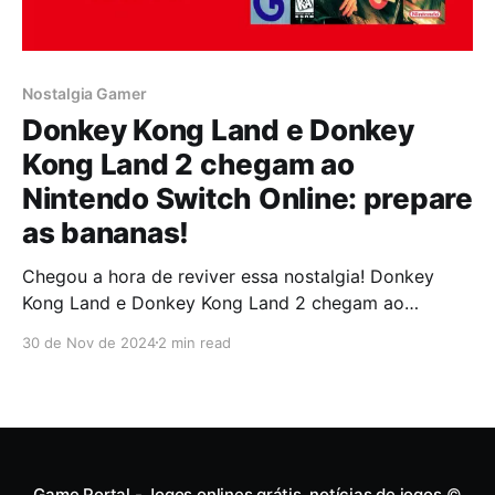
Nostalgia Gamer
Donkey Kong Land e Donkey
Kong Land 2 chegam ao
Nintendo Switch Online: prepare
as bananas!
Chegou a hora de reviver essa nostalgia! Donkey
Kong Land e Donkey Kong Land 2 chegam ao
catálogo do Nintendo Switch Online com a expansão
30 de Nov de 2024
2 min read
do pacote Game Boy, garantindo que esses clássicos
voltem com tudo. Uma volta à selva raiz Se você
acha que conhece tudo de Donkey Kong,
Game Portal - Jogos onlines grátis, notícias de jogos
©