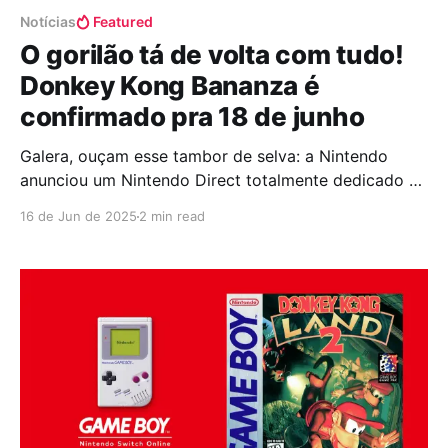
Notícias
Featured
O gorilão tá de volta com tudo!
Donkey Kong Bananza é
confirmado pra 18 de junho
Galera, ouçam esse tambor de selva: a Nintendo
anunciou um Nintendo Direct totalmente dedicado a
Donkey Kong Bananza, que vai rolar no dia 18 de
16 de Jun de 2025
2 min read
junho, às 10h (horário de Brasília)! Serão cerca de 15
minutos de showcase só sobre o game, mostrando
mundo underground, mecânicas e, é claro, a