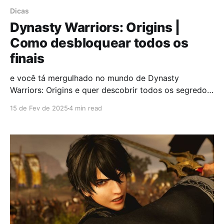
Dicas
Dynasty Warriors: Origins |
Como desbloquear todos os
finais
e você tá mergulhado no mundo de Dynasty
Warriors: Origins e quer descobrir todos os segredos
que o jogo esconde, você veio ao lugar certo. Vamos
15 de Fev de 2025
4 min read
te guiar passo a passo para desbloquear os finais
verdadeiros de cada facção: Wei, Wu e Shu. E olha,
não é só chegar lá