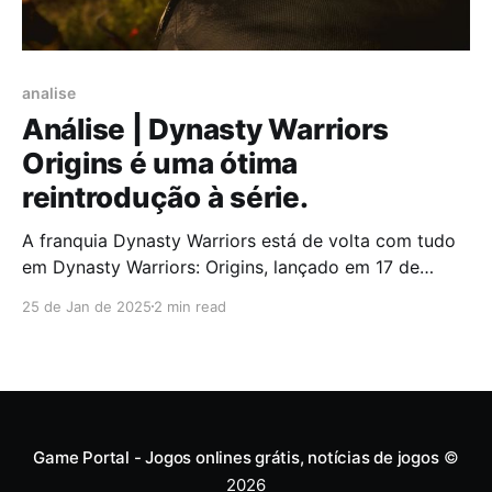
analise
Análise | Dynasty Warriors
Origins é uma ótima
reintrodução à série.
A franquia Dynasty Warriors está de volta com tudo
em Dynasty Warriors: Origins, lançado em 17 de
janeiro de 2025 para PlayStation 5, Xbox Series X|S e
25 de Jan de 2025
2 min read
PC. O jogo traz uma nova perspectiva para a série,
ao dar um passo ousado ao apostar numa narrativa
mais íntima e
Game Portal - Jogos onlines grátis, notícias de jogos
©
2026