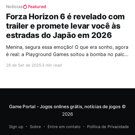
Notícias
Featured
Forza Horizon 6 é revelado com
trailer e promete levar você às
estradas do Japão em 2026
Menina, segura essa emoção! O que era sonho, agora
é real: a Playground Games soltou a bomba no palco
do Tokyo Game Show 2025 e confirmou que Forza
28 de Set de 2025
3 min read
Horizon 6 está vindo aí, e o destino da vez é o
Japão! A gente pedia tanto, né? Finalmente, o
volante virou
Game Portal - Jogos onlines grátis, notícias de jogos
©
2026
Sign up
Sobre
Entre em contato
Política de Privacidade