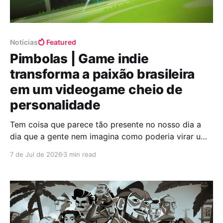
Notícias
Featured
Pimbolas | Game indie
transforma a paixão brasileira
em um videogame cheio de
personalidade
Tem coisa que parece tão presente no nosso dia a
dia que a gente nem imagina como poderia virar um
jogo. O pebolim, ou totó para quem chama de outro
7 de Jul de 2026
3 min read
jeito, é aquele clássico das tardes com amigos, dos
bares, das disputas acaloradas e daquele momento
em que sempre aparece