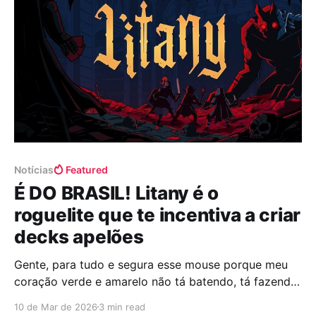
pelo próprio Brás
Notícias
Featured
É DO BRASIL! Litany é o
roguelite que te incentiva a criar
decks apelões
Gente, para tudo e segura esse mouse porque meu
coração verde e amarelo não tá batendo, tá fazendo
um solo de cavaquinho de tanta empolgação! Sabe
10 de Mar de 2026
3 min read
aquele orgulho bobo que a gente sente quando vê