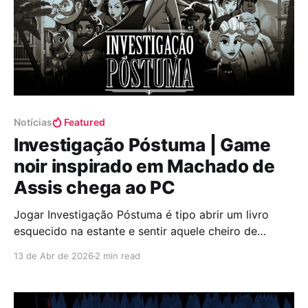
Notícias
Featured
Investigação Póstuma | Game
noir inspirado em Machado de
Assis chega ao PC
Jogar Investigação Póstuma é tipo abrir um livro
esquecido na estante e sentir aquele cheiro de
página amarelada subindo devagar. Sabe quando
13 de Abr de 2026
2 min read
algo parecia distante, meio parado no tempo, e de
repente faz sentido? É exatamente essa sensação.
Aqui você entra na pele de um detetive contratado