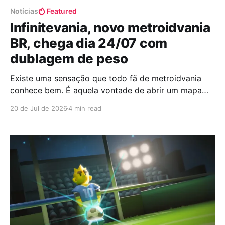
Notícias
Featured
Infinitevania, novo metroidvania
BR, chega dia 24/07 com
dublagem de peso
Existe uma sensação que todo fã de metroidvania
conhece bem. É aquela vontade de abrir um mapa
desconhecido, encontrar uma passagem bloqueada e
20 de Jul de 2026
4 min read
pensar: "uma hora eu volto aqui". Pouco a pouco,
aquele cenário que parecia enorme começa a revelar
seus segredos, como se o próprio jogo estivesse
esperando o