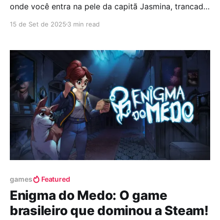
onde você entra na pele da capitã Jasmina, trancada
numa cápsula de criogenia. Sua missão é tentar
15 de Set de 2025
3 min read
consertar a nave Argo depois de um pouso forçado
no planeta gelado Lemnos, um deserto gelado onde
cada passo é uma incógnita e cada
games
Featured
Enigma do Medo: O game
brasileiro que dominou a Steam!