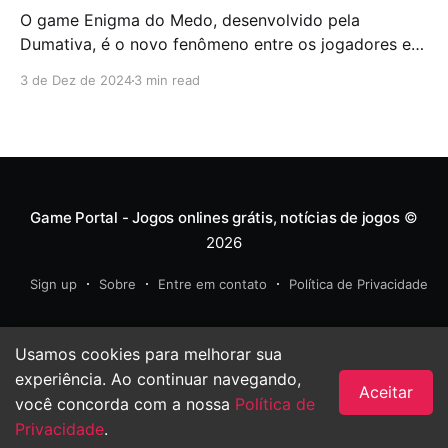
O game Enigma do Medo, desenvolvido pela
Dumativa, é o novo fenômeno entre os jogadores e
já estreou no topo, dominando as vendas. Esse título,
3 de Dez de 2024
3 min read
que combina suspense paranormal com mecânicas
inovadoras, é ambientado no universo de Ordem
Paranormal, mas pode ser jogado mesmo por quem
não conhece a série.
Game Portal - Jogos onlines grátis, notícias de jogos
©
2026
Sign up
Sobre
Entre em contato
Política de Privacidade
Usamos cookies para melhorar sua
experiência. Ao continuar navegando,
Aceitar
você concorda com a nossa
Política de
Privacidade
.