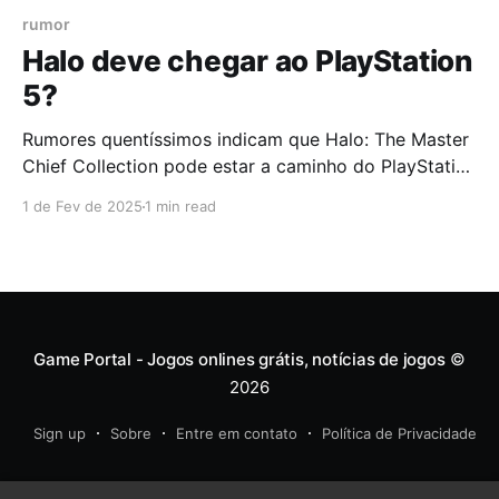
rumor
Halo deve chegar ao PlayStation
5?
Rumores quentíssimos indicam que Halo: The Master
Chief Collection pode estar a caminho do PlayStation
5. Segundo o insider Jez Corden, da Windows
1 de Fev de 2025
1 min read
Central, a coletânea do lendário Master Chief estaria
sendo preparada para aterrissar no console da Sony.
Now that the first of the "big three" (Halo, Forza,
Gears)
Game Portal - Jogos onlines grátis, notícias de jogos
©
2026
Sign up
Sobre
Entre em contato
Política de Privacidade