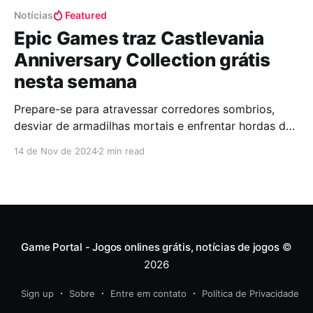
Notícias
Featured
Epic Games traz Castlevania
Anniversary Collection grátis
nesta semana
Prepare-se para atravessar corredores sombrios,
desviar de armadilhas mortais e enfrentar hordas de
monstros que querem te pegar a qualquer custo! A
14 de Nov de 2024
2 min read
Epic trouxe um verdadeiro presente para os fãs de
jogos clássicos nesta semana, Castlevania
Anniversary Collection está de graça para PC, a
coleção celebra as raízes da famosa
Game Portal - Jogos onlines grátis, notícias de jogos
©
2026
Sign up
Sobre
Entre em contato
Política de Privacidade