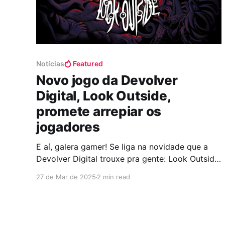
Notícias
Featured
Novo jogo da Devolver
Digital, Look Outside,
promete arrepiar os
jogadores
E aí, galera gamer! Se liga na novidade que a
Devolver Digital trouxe pra gente: Look Outside,
um RPG de terror em pixel art que chegou de
27 de Mar de 2025
2 min read
surpresa no Steam.Desenvolvido pelo talentoso
Francis Coulombe, esse jogo promete uma
experiência intensa e cheia de mistérios. Uma
Premissa de Arrepiar Imagine