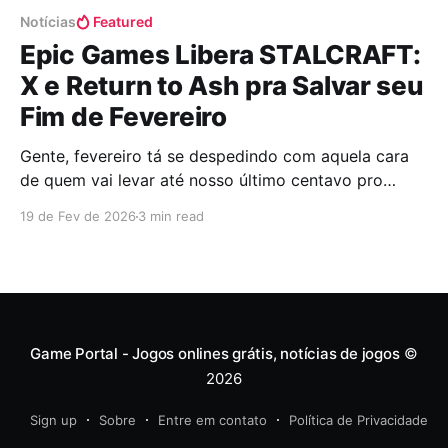
Notícias
Featured
Epic Games Libera STALCRAFT:
X e Return to Ash pra Salvar seu
Fim de Fevereiro
Gente, fevereiro tá se despedindo com aquela cara
de quem vai levar até nosso último centavo pro
bloquinho de Carnaval e a gente já tá naquela fase
19 de Fev de 2026
3 min read
da pindaíba épica, contando as moedas minguantes
até pra comprar um pão de queijo quentinho na
esquina, né? Mas pode ir parando de
Game Portal - Jogos onlines grátis, notícias de jogos
©
2026
Sign up
Sobre
Entre em contato
Política de Privacidade