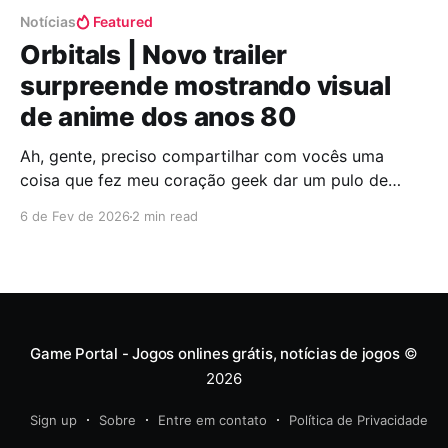
Notícias
Featured
Orbitals | Novo trailer
surpreende mostrando visual
de anime dos anos 80
Ah, gente, preciso compartilhar com vocês uma
coisa que fez meu coração geek dar um pulo de
alegria! Acabou de sair um novo trailer de Orbitals, e
6 de Fev de 2026
2 min read
sério, é como se alguém tivesse vasculhado minhas
memórias mais doces de animes dos anos 80 e
transformado tudo em um jogo! Os
Game Portal - Jogos onlines grátis, notícias de jogos
©
2026
Sign up
Sobre
Entre em contato
Política de Privacidade