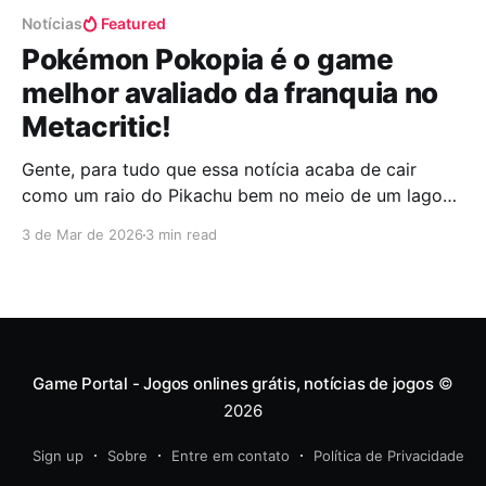
Notícias
Featured
Pokémon Pokopia é o game
melhor avaliado da franquia no
Metacritic!
Gente, para tudo que essa notícia acaba de cair
como um raio do Pikachu bem no meio de um lago
num dia de sol: Pokémon Pokopia oficialmente
3 de Mar de 2026
3 min read
sentou no trono e se tornou o jogo mais bem
avaliado de toda a história da franquia no Metacritic.
É aquele tipo de
Game Portal - Jogos onlines grátis, notícias de jogos
©
2026
Sign up
Sobre
Entre em contato
Política de Privacidade