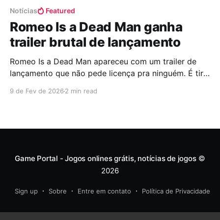
Notícias
Featured
Romeo Is a Dead Man ganha
trailer brutal de lançamento
Romeo Is a Dead Man apareceu com um trailer de
lançamento que não pede licença pra ninguém. É tiro,
corte, neon piscando e aquele clima de caos
9 de Fev de 2026
2 min read
organizado que já virou assinatura do Suda51. Em
poucos minutos, o vídeo deixa claro que fevereiro de
2026 não vai ser um mês
Game Portal - Jogos onlines grátis, notícias de jogos
©
2026
Sign up
Sobre
Entre em contato
Política de Privacidade