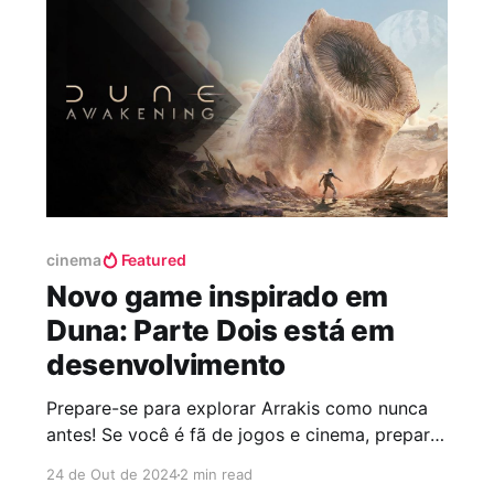
cenário caótico onde
cinema
Featured
Novo game inspirado em
Duna: Parte Dois está em
desenvolvimento
Prepare-se para explorar Arrakis como nunca
antes! Se você é fã de jogos e cinema, prepare-
se para uma grande novidade que promete
24 de Out de 2024
2 min read
agitar 2024! Após o sucesso de Duna nos