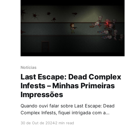
Notícias
Last Escape: Dead Complex
Infests – Minhas Primeiras
Impressões
Quando ouvi falar sobre Last Escape: Dead
Complex Infests, fiquei intrigada com a
proposta de um jogo de terror em 2D,
30 de Out de 2024
2 min read
desenvolvido pela Mad Jackal Games, lançado