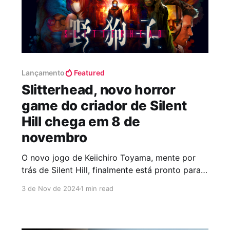
Lançamento
Featured
Slitterhead, novo horror
game do criador de Silent
Hill chega em 8 de
novembro
O novo jogo de Keiichiro Toyama, mente por
trás de Silent Hill, finalmente está pronto para o
lançamento e será liberado no próximo dia 8.
3 de Nov de 2024
1 min read
Em Slitterhead, Toyama mergulha de novo no
gênero de terror, levando os jogadores a uma
jornada macabra nas ruas de Kowlong, um