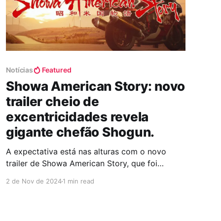
Notícias
Featured
Showa American Story: novo
trailer cheio de
excentricidades revela
gigante chefão Shogun.
A expectativa está nas alturas com o novo
trailer de Showa American Story, que foi
lançado recentemente e promete levar os
2 de Nov de 2024
1 min read
jogadores a uma experiência única e cheia de
ação. Repleto de referências à cultura pop dos
anos 80 e filmes B, o jogo segue a protagonista