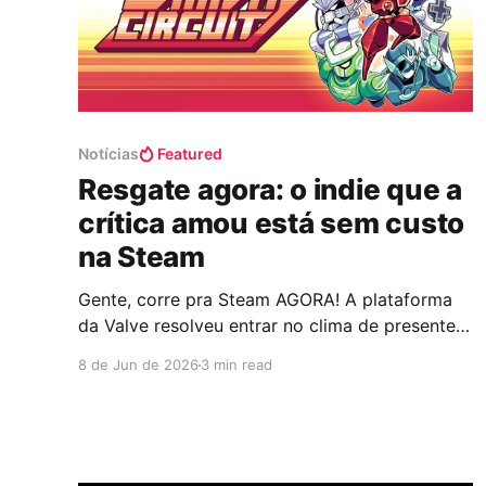
Notícias
Featured
Resgate agora: o indie que a
crítica amou está sem custo
na Steam
Gente, corre pra Steam AGORA! A plataforma
da Valve resolveu entrar no clima de presente e
liberou um indiezaço 2D de ação e plataforma
8 de Jun de 2026
3 min read
totalmente de graça, mas é só por tempo
limitado, viu? O sortudo da vez é Gravity
Circuit, uma pérola de 2023 que mais parece
um Mega