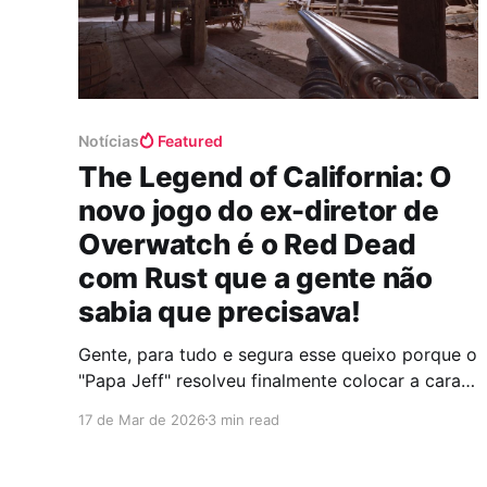
Notícias
Featured
The Legend of California: O
novo jogo do ex-diretor de
Overwatch é o Red Dead
com Rust que a gente não
sabia que precisava!
Gente, para tudo e segura esse queixo porque o
"Papa Jeff" resolveu finalmente colocar a cara
no sol e o anúncio dele foi um tiro certeiro bem
17 de Mar de 2026
3 min read
no meio da nossa saudade gamer! Depois de
passar o que pareceu um milhão de anos em
silêncio absoluto desde que deu tchauzinho