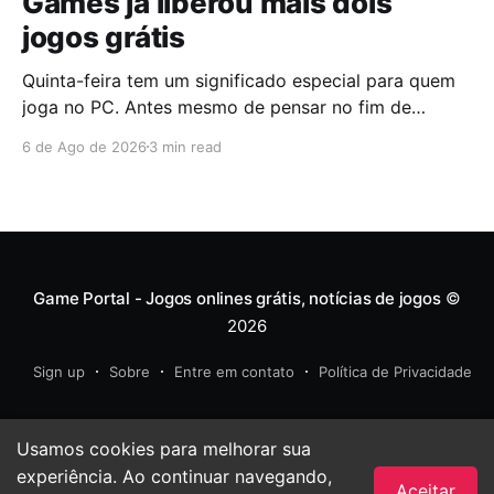
Games já liberou mais dois
jogos grátis
Quinta-feira tem um significado especial para quem
joga no PC. Antes mesmo de pensar no fim de
semana, muita gente já abre a Epic Games Store para
6 de Ago de 2026
3 min read
descobrir quais serão os próximos jogos a entrar na
biblioteca. Desta vez, a plataforma apostou em uma
dupla que segue caminhos completamente
diferentes,
Game Portal - Jogos onlines grátis, notícias de jogos
©
2026
Sign up
Sobre
Entre em contato
Política de Privacidade
Usamos cookies para melhorar sua
experiência. Ao continuar navegando,
Aceitar