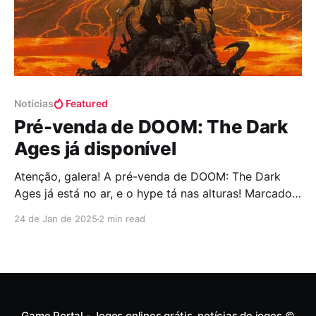
Notícias
Featured
Pré-venda de DOOM: The Dark
Ages já disponível
Atenção, galera! A pré-venda de DOOM: The Dark
Ages já está no ar, e o hype tá nas alturas! Marcado
para lançamento em 15 de maio de 2025, a Bethesda
24 de Jan de 2025
2 min read
tá trazendo o DOOM Slayer pra uma era de trevas,
literalmente. Espadas, castelos, demônios... É o caos
infernal de sempre,
Game Portal - Jogos onlines grátis, notícias de jogos
©