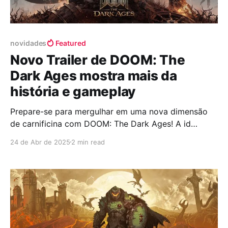
novidades
Featured
Novo Trailer de DOOM: The
Dark Ages mostra mais da
história e gameplay
Prepare-se para mergulhar em uma nova dimensão
de carnificina com DOOM: The Dark Ages! A id
Software lançou um trailer inédito que não apenas
24 de Abr de 2025
2 min read
mostra o caos habitual, mas também aprofunda a
narrativa do jogo, revelando detalhes sobre o
passado do Doom Slayer e sua batalha contra as
forças demoníacas.