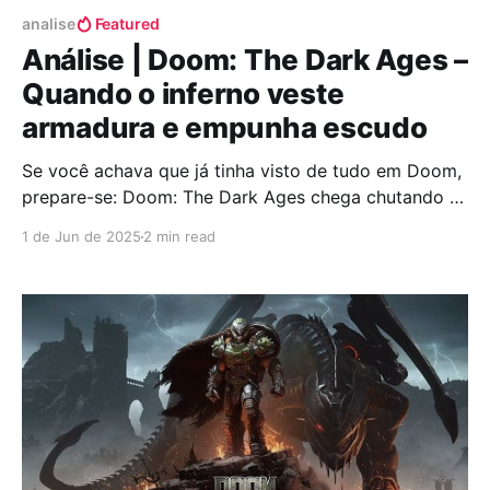
analise
Featured
Análise | Doom: The Dark Ages –
Quando o inferno veste
armadura e empunha escudo
Se você achava que já tinha visto de tudo em Doom,
prepare-se: Doom: The Dark Ages chega chutando a
porta do inferno com uma bota de ferro medieval.
1 de Jun de 2025
2 min read
Lançado em 15 de maio, o jogo mergulha nosso
fuzileiro espacial favorito em um mundo de fantasia
sombria, onde espada, escudo, armas