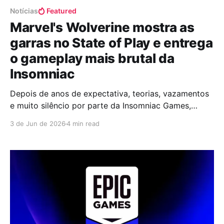
Notícias
Featured
Marvel's Wolverine mostra as
garras no State of Play e entrega
o gameplay mais brutal da
Insomniac
Depois de anos de expectativa, teorias, vazamentos
e muito silêncio por parte da Insomniac Games,
Marvel's Wolverine finalmente ganhou uma
3 de Jun de 2026
4 min read
demonstração robusta de gameplay durante o State
of Play. E olha... bastaram poucos minutos para
deixar claro que estamos diante de um dos projetos
mais ambiciosos da história do estúdio.