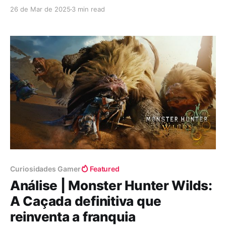
sucesso de Black Myth: Wukong, os holofotes se
26 de Mar de 2025
3 min read
voltaram ainda mais para ele.Recentemente, o diretor
do jogo, conhecido como "Soulframe" Liang,
compartilhou as fontes de inspiração que moldaram
o título.Ele destacou que a equipe
Curiosidades Gamer
Featured
Análise | Monster Hunter Wilds:
A Caçada definitiva que
reinventa a franquia