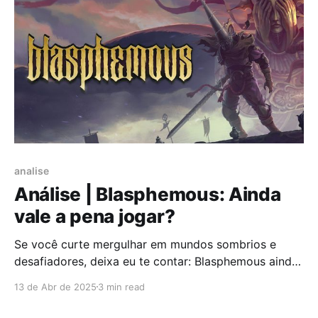
analise
Análise | Blasphemous: Ainda
vale a pena jogar?
Se você curte mergulhar em mundos sombrios e
desafiadores, deixa eu te contar: Blasphemous ainda
é aquele jogo que mexe com a gente, mesmo depois
13 de Abr de 2025
3 min read
de alguns anos. Esse metroidvania lançado em 2019
pelo estúdio espanhol The Game Kitchen, combina