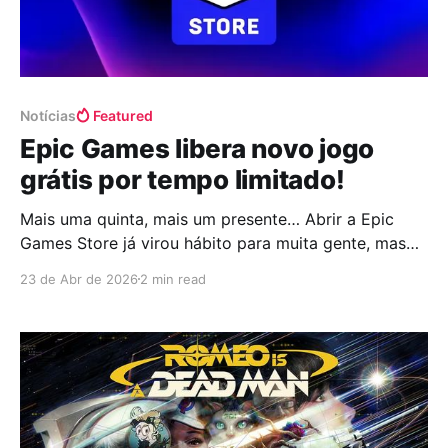
Notícias
Featured
Epic Games libera novo jogo
grátis por tempo limitado!
Mais uma quinta, mais um presente… Abrir a Epic
Games Store já virou hábito para muita gente, mas
de vez em quando aparece algo que realmente se
23 de Abr de 2026
2 min read
destaca. A Epic Games trouxe mais um título gratuito
por tempo limitado, e desta vez a escolha foge do
convencional. Não é apenas