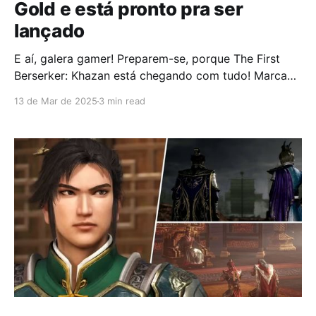
Gold e está pronto pra ser
lançado
E aí, galera gamer! Preparem-se, porque The First
Berserker: Khazan está chegando com tudo! Marcado
para lançamento em 27 de março de 2025, esse
13 de Mar de 2025
3 min read
action RPG promete sacudir o mundo dos games. A
Nexon anunciou que The First Berserker: Khazan
atingiu o status Gold, ou seja, o jogo está
oficialmente