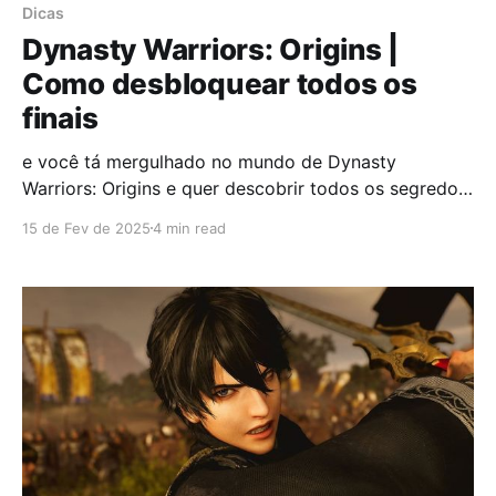
Dicas
Dynasty Warriors: Origins |
Como desbloquear todos os
finais
e você tá mergulhado no mundo de Dynasty
Warriors: Origins e quer descobrir todos os segredos
que o jogo esconde, você veio ao lugar certo. Vamos
15 de Fev de 2025
4 min read
te guiar passo a passo para desbloquear os finais
verdadeiros de cada facção: Wei, Wu e Shu. E olha,
não é só chegar lá