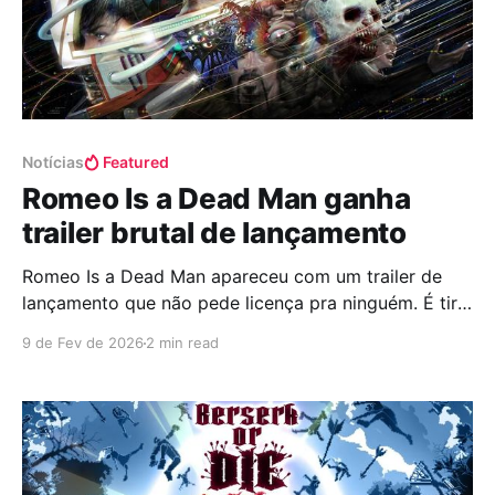
Notícias
Featured
Romeo Is a Dead Man ganha
trailer brutal de lançamento
Romeo Is a Dead Man apareceu com um trailer de
lançamento que não pede licença pra ninguém. É tiro,
corte, neon piscando e aquele clima de caos
9 de Fev de 2026
2 min read
organizado que já virou assinatura do Suda51. Em
poucos minutos, o vídeo deixa claro que fevereiro de
2026 não vai ser um mês