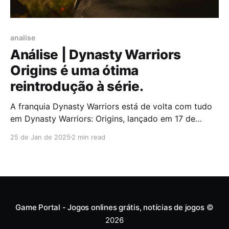
analise
Análise | Dynasty Warriors
Origins é uma ótima
reintrodução à série.
A franquia Dynasty Warriors está de volta com tudo
em Dynasty Warriors: Origins, lançado em 17 de
janeiro de 2025 para PlayStation 5, Xbox Series X|S e
25 de Jan de 2025
2 min read
PC. O jogo traz uma nova perspectiva para a série,
ao dar um passo ousado ao apostar numa narrativa
mais íntima e
Game Portal - Jogos onlines grátis, notícias de jogos
©
2026