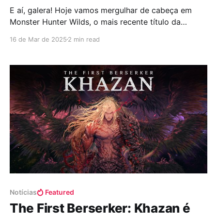
E aí, galera! Hoje vamos mergulhar de cabeça em
Monster Hunter Wilds, o mais recente título da
Capcom que está dando o que falar. Com um mundo
16 de Mar de 2025
2 min read
aberto vasto e mecânicas refinadas, será que este
jogo consegue superar as expectativas e se tornar o
melhor da série? Exploração Sem Limites
Notícias
Featured
The First Berserker: Khazan é