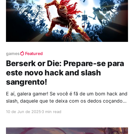
games
Featured
Berserk or Die: Prepare-se para
este novo hack and slash
sangrento!
E aí, galera gamer! Se você é fã de um bom hack and
slash, daquele que te deixa com os dedos coçando
pra esmagar botões e ver o sangue jorrando na tela,
10 de Jun de 2025
3 min read
então cola aqui que a notícia é quente, ó! Preparem
os seus PCs porque está chegando um título