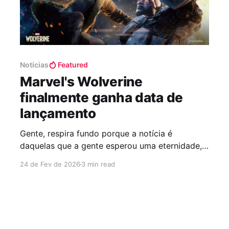
Notícias
Featured
Marvel's Wolverine
finalmente ganha data de
lançamento
Gente, respira fundo porque a notícia é
daquelas que a gente esperou uma eternidade,
e finalmente chegou! A Insomniac Games,
24 de Fev de 2026
3 min read
aquela mesma que fez a gente se apaixonar
pelo Homem-Aranha, resolveu acabar com o
nosso sofrimento e soltou a bomba: Marvel's
Wolverine vai chegar nas lojas em 15 de
setembro