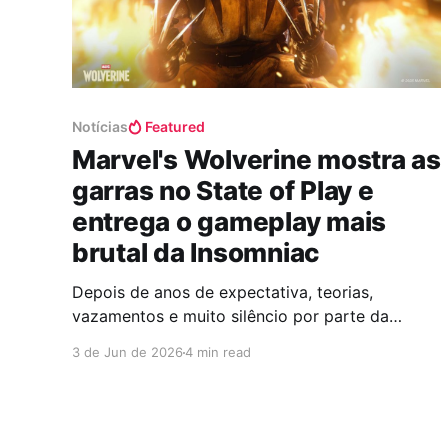
Notícias
Featured
Marvel's Wolverine mostra as
garras no State of Play e
entrega o gameplay mais
brutal da Insomniac
Depois de anos de expectativa, teorias,
vazamentos e muito silêncio por parte da
Insomniac Games, Marvel's Wolverine finalmente
3 de Jun de 2026
4 min read
ganhou uma demonstração robusta de
gameplay durante o State of Play. E olha...
bastaram poucos minutos para deixar claro que
estamos diante de um dos projetos mais