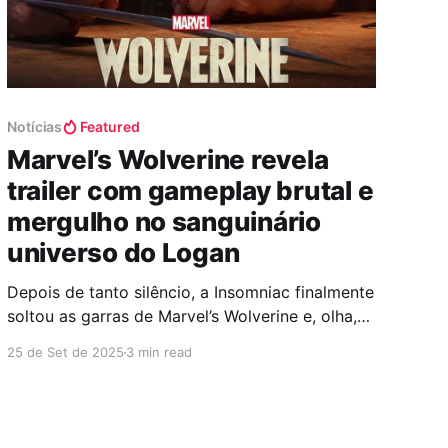
Notícias
Featured
Marvel’s Wolverine revela
trailer com gameplay brutal e
mergulho no sanguinário
universo do Logan
Depois de tanto silêncio, a Insomniac finalmente
soltou as garras de Marvel’s Wolverine e, olha,
não tem como sair ileso desse trailer. Logan
25 de Set de 2025
3 min read
aparece com a brutalidade que a gente sempre
quis ver, sem maquiagem, sem filtro, só carne,
sangue e ódio pulsando a cada golpe. A câmera
não