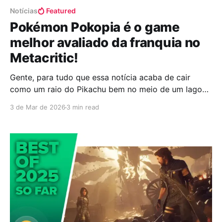
Notícias
Featured
Pokémon Pokopia é o game
melhor avaliado da franquia no
Metacritic!
Gente, para tudo que essa notícia acaba de cair
como um raio do Pikachu bem no meio de um lago
num dia de sol: Pokémon Pokopia oficialmente
3 de Mar de 2026
3 min read
sentou no trono e se tornou o jogo mais bem
avaliado de toda a história da franquia no Metacritic.
É aquele tipo de