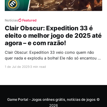
Notícias
Featured
Clair Obscur: Expedition 33 é
eleito o melhor jogo de 2025 até
agora – e com razão!
Clair Obscur: Expedition 33 veio como quem não
quer nada e explodiu a bolha! Ele não só encantou a
galera, mas também cravou um lugarzinho no topo
1 de Jul de 2025
3 min read
como o melhor jogo do ano até agora. Sim, isso
mesmo: melhor. Disparado. E olha que ele veio de um
estúdio indie francês,
Game Portal - Jogos onlines grátis, notícias de jogos
©
2026