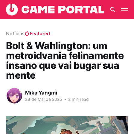
Notícias
Featured
Bolt & Wahlington: um
metroidvania felinamente
insano que vai bugar sua
mente
Mika Yangmi
28 de Mai de 2025
•
2 min read