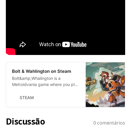
Bolt & Wahlington on Steam
Bolt&amp;Whalington is a
Metroidvania game where you play
as Bolt, a Siamese cat exploring
the floating ruins of Whalington.
STEAM
Reshape abilities and rewrite world
rules with the &quot;Setting
Machine,&quot; switch mecha
forms to craft weapons, battle
enemies, and uncover the secret of