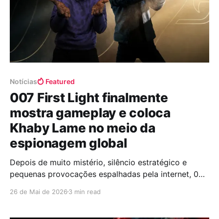
Notícias
Featured
007 First Light finalmente
mostra gameplay e coloca
Khaby Lame no meio da
espionagem global
Depois de muito mistério, silêncio estratégico e
pequenas provocações espalhadas pela internet, 007
First Light finalmente revelou seus primeiros 13
26 de Mai de 2026
3 min read
minutos de gameplay. E olha… já deu pra sentir que a
IO Interactive quer fazer algo bem diferente com