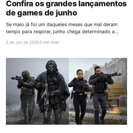
Confira os grandes lançamentos
de games de junho
Se maio já foi um daqueles meses que mal deram
tempo para respirar, junho chega determinado a
manter o ritmo. Entre remakes aguardados, retornos
2 de Jun de 2026
3 min read
históricos e novas apostas cheias de personalidade,
o calendário está recheado de experiências para
todos os gostos. De corridas, RPGs e estratégia até
ação militar e