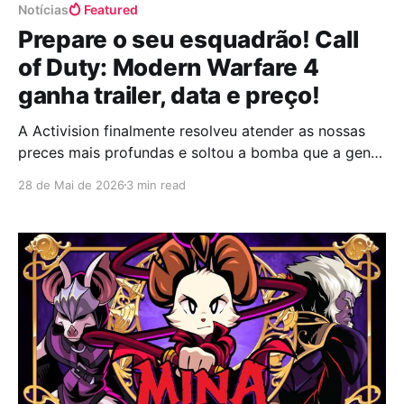
Notícias
Featured
Prepare o seu esquadrão! Call
of Duty: Modern Warfare 4
ganha trailer, data e preço!
A Activision finalmente resolveu atender as nossas
preces mais profundas e soltou a bomba que a gente
tava esperando faz tempo! O novo Call of Duty:
28 de Mai de 2026
3 min read
Modern Warfare 4 foi anunciado oficialmente com
um trailer de cair o queixo, mostrando que a franquia
não tá nem um pouco cansada de