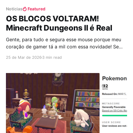
Notícias
Featured
OS BLOCOS VOLTARAM!
Minecraft Dungeons II é Real
Gente, para tudo e segura esse mouse porque meu
coração de gamer tá a mil com essa novidade! Se
vocês achavam que a sede por um dungeon crawler
25 de Mar de 2026
3 min read
de respeito nunca mais seria saciada depois de tanto
tempo na seca, a Microsoft resolveu chutar a porta
da nossa ansiedade e