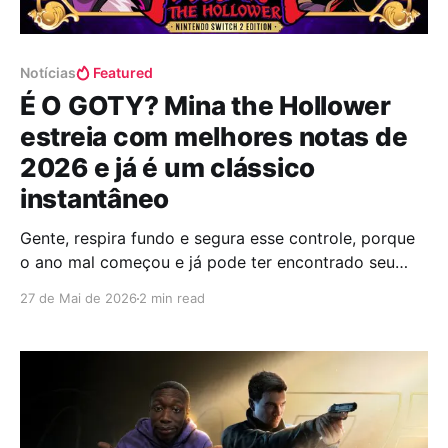
Notícias
Featured
É O GOTY? Mina the Hollower
estreia com melhores notas de
2026 e já é um clássico
instantâneo
Gente, respira fundo e segura esse controle, porque
o ano mal começou e já pode ter encontrado seu
grande campeão. A Yacht Club Games, aquela
27 de Mai de 2026
2 min read
mesma que nos presenteou com a obra-prima Shovel
Knight, acabou de lançar Mina the Hollower e
simplesmente destruiu a concorrência nos
agregadores de notas. Com