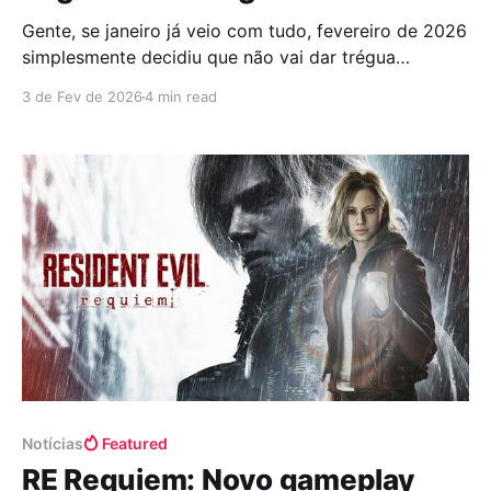
Gente, se janeiro já veio com tudo, fevereiro de 2026
simplesmente decidiu que não vai dar trégua
nenhuma pra carteira, pro tempo livre e muito menos
3 de Fev de 2026
4 min read
pro nosso coraçãozinho ansioso que pulsa forte só
de pensar na enxurrada de jogos que tá chegando. É
aquele mês que a gente olha
Notícias
Featured
RE Requiem: Novo gameplay