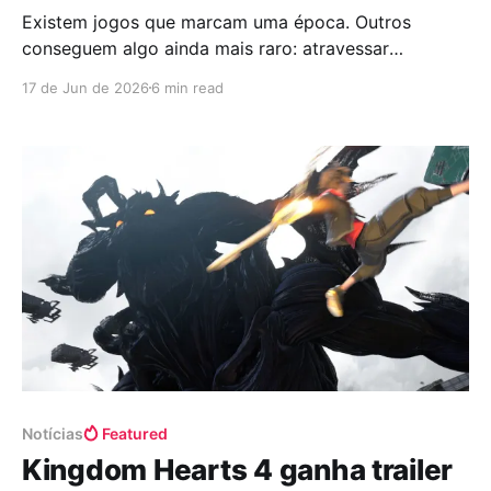
Existem jogos que marcam uma época. Outros
conseguem algo ainda mais raro: atravessar
gerações sem perder a magia. Mais de duas décadas
17 de Jun de 2026
6 min read
depois de seu lançamento original, The Legend of
Zelda: Ocarina of Time continua sendo lembrado
como uma das aventuras mais importantes já
criadas. Para muita gente, foi a
Notícias
Featured
Kingdom Hearts 4 ganha trailer