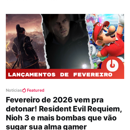
sério, é como se alguém tivesse vasculhado minhas
memórias mais doces de animes dos anos 80 e
transformado tudo em um jogo! Os
Notícias
Featured
Fevereiro de 2026 vem pra
detonar! Resident Evil Requiem,
Nioh 3 e mais bombas que vão
sugar sua alma gamer