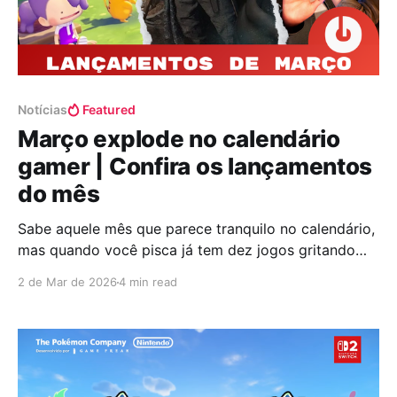
Notícias
Featured
Março explode no calendário
gamer | Confira os lançamentos
do mês
Sabe aquele mês que parece tranquilo no calendário,
mas quando você pisca já tem dez jogos gritando
seu nome? Então. Março vem pesado, quase como
2 de Mar de 2026
4 min read
se tivesse acumulado XP nos bastidores e agora
resolvesse gastar tudo de uma vez. É o mês em que
a indústria resolve mostrar serviço, empilhando