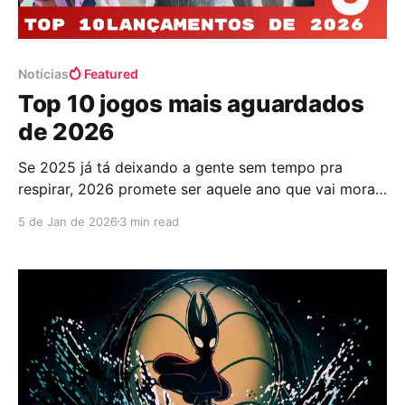
Notícias
Featured
Top 10 jogos mais aguardados
de 2026
Se 2025 já tá deixando a gente sem tempo pra
respirar, 2026 promete ser aquele ano que vai morar
pra sempre na memória gamer. O hype já tá batendo
5 de Jan de 2026
3 min read
na porta com a próxima leva de lançamentos
promete ser daquelas que fazem o controle suar na
mão só de pensar,