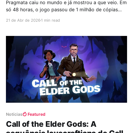
Pragmata caiu no mundo e já mostrou a que veio. Em
só 48 horas, o jogo passou de 1 milhão de cópias
vendidas. Pum. Assim, no seco. E vamos ser sinceros,
21 de Abr de 2026
1 min read
não era garantia de sucesso. IP nova, conceito
diferente, anos de silêncio… tudo isso poderia dar
errado fácil. Mas
Notícias
Featured
Call of the Elder Gods: A