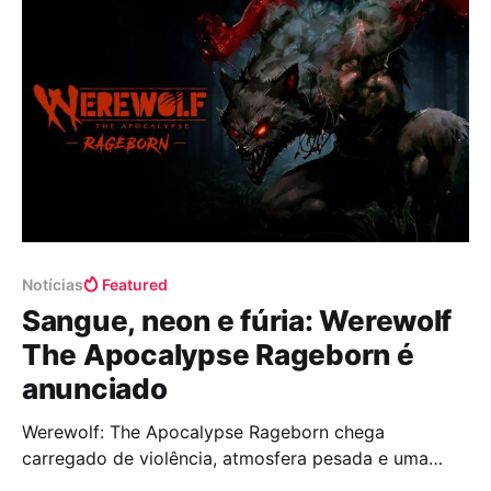
James Bond. Aqui não temos aquele agente
completamente pronto, elegante e
Notícias
Featured
Sangue, neon e fúria: Werewolf
The Apocalypse Rageborn é
anunciado
Werewolf: The Apocalypse Rageborn chega
carregado de violência, atmosfera pesada e uma
energia quase sufocante, como se o trailer inteiro