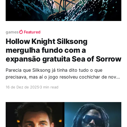
games
Featured
Hollow Knight Silksong
mergulha fundo com a
expansão gratuita Sea of Sorrow
Parecia que Silksong já tinha dito tudo o que
precisava, mas aí o jogo resolveu cochichar de novo
no ouvido da comunidade. E não foi um sussurro
16 de Dez de 2025
3 min read
qualquer. A Team Cherry anunciou Sea of Sorrow,
uma expansão totalmente gratuita que chega para
ampliar ainda mais o mundo já denso e