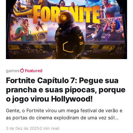
games
Featured
Fortnite Capítulo 7: Pegue sua
prancha e suas pipocas, porque
o jogo virou Hollywood!
Gente, o Fortnite virou um mega festival de verão e
as portas do cinema explodiram de uma vez só!
Depois de um encerramento de temporada em uma
3 de Dez de 2025
2 min read
hype ao estilo "Vingadores Ultimato", com direito a