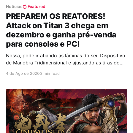
Notícias
Featured
PREPAREM OS REATORES!
Attack on Titan 3 chega em
dezembro e ganha pré-venda
para consoles e PC!
Nossa, pode ir afiando as lâminas do seu Dispositivo
de Manobra Tridimensional e ajustando as tiras do
seu cinto com muito cuidado porque o anúncio
4 de Ago de 2026
3 min read
oficial de Attack on Titan 3 veio voador direto nas
nossas redes sociais para fazer o coração bater no
ritmo de um tambor de guerra