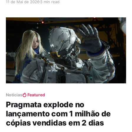
11 de Mai de 2026
3 min read
estivesse tentando conter algo prestes a explodir.
Logo nos primeiros segundos já fica claro que a
proposta aqui não é delicada. O jogo mergulha de
cabeça naquele clima urbano decadente,
Notícias
Featured
Pragmata explode no
lançamento com 1 milhão de
cópias vendidas em 2 dias