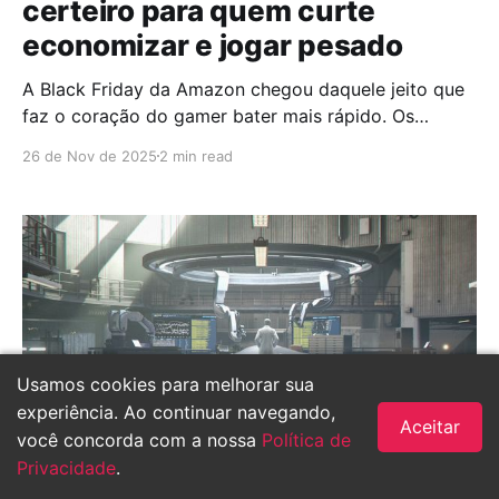
certeiro para quem curte
economizar e jogar pesado
A Black Friday da Amazon chegou daquele jeito que
faz o coração do gamer bater mais rápido. Os
preços despencaram tanto que alguns jogos estão
26 de Nov de 2025
2 min read
saindo a partir de R$55, é aquela hora em que o feed
vira um mar de oportunidades e o dedo coça
querendo conferir tudo.
Usamos cookies para melhorar sua
experiência. Ao continuar navegando,
Aceitar
você concorda com a nossa
Política de
Privacidade
.