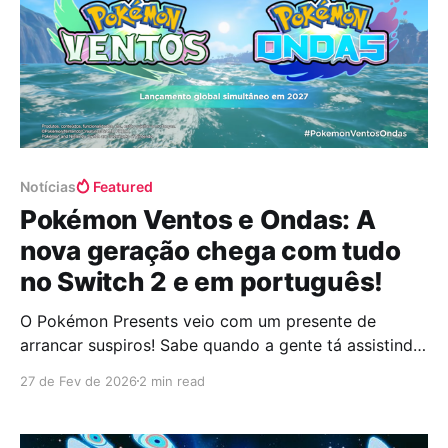
Notícias
Featured
Pokémon Ventos e Ondas: A
nova geração chega com tudo
no Switch 2 e em português!
O Pokémon Presents veio com um presente de
arrancar suspiros! Sabe quando a gente tá assistindo
uma transmissão super de boa, tomando um café, e
27 de Fev de 2026
2 min read
do nada soltam uma bomba que faz o coração dar
um salto igual Pikachu usando Choque do Trovão?
Pois foi exatamente isso que aconteceu, quando