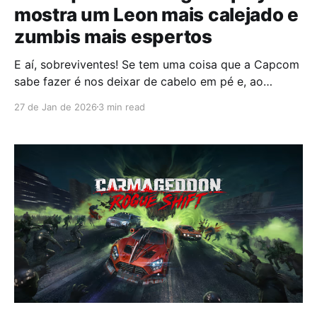
mostra um Leon mais calejado e
zumbis mais espertos
E aí, sobreviventes! Se tem uma coisa que a Capcom
sabe fazer é nos deixar de cabelo em pé e, ao
mesmo tempo, com o coração acelerado de
27 de Jan de 2026
3 min read
empolgação. A Capcom soltou um gameplay novinho
do Resident Evil Requiem e, sim, é verdade: o nosso
querido e sardônico Leon S.