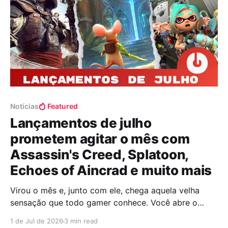
Notícias
Featured
Lançamentos de julho
prometem agitar o mês com
Assassin's Creed, Splatoon,
Echoes of Aincrad e muito mais
Virou o mês e, junto com ele, chega aquela velha
sensação que todo gamer conhece. Você abre o
calendário pensando que talvez dê para colocar os
1 de Jul de 2026
3 min read
jogos em dia, mas bastam alguns minutos para