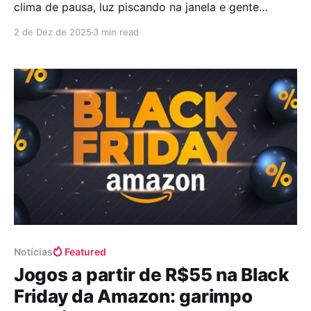
clima de pausa, luz piscando na janela e gente
fazendo lista de resoluções. Mas no mundo dos
2 de Dez de 2025
3 min read
games a história é outra. É como se o mês abrisse
um portal brilhando no horizonte e despejasse uma
enxurrada de títulos novos, prometendo
Notícias
Featured
Jogos a partir de R$55 na Black
Friday da Amazon: garimpo