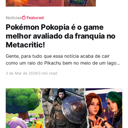
Notícias
Featured
Pokémon Pokopia é o game
melhor avaliado da franquia no
Metacritic!
Gente, para tudo que essa notícia acaba de cair
como um raio do Pikachu bem no meio de um lago
num dia de sol: Pokémon Pokopia oficialmente
3 de Mar de 2026
3 min read
sentou no trono e se tornou o jogo mais bem
avaliado de toda a história da franquia no Metacritic.
É aquele tipo de