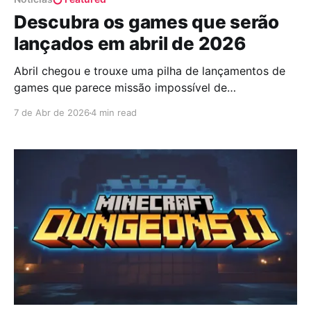
Descubra os games que serão
lançados em abril de 2026
Abril chegou e trouxe uma pilha de lançamentos de
games que parece missão impossível de
acompanhar. É lançamento pra todo lado, de tudo
7 de Abr de 2026
4 min read
quanto é estilo, e para todas as plataformas. Se você
ainda está tentando terminar aquele game que
começou no mês passado, talvez seja a hora de
aceitar