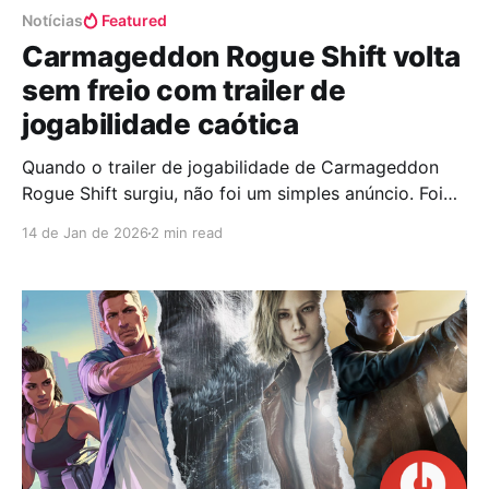
Notícias
Featured
Carmageddon Rogue Shift volta
sem freio com trailer de
jogabilidade caótica
Quando o trailer de jogabilidade de Carmageddon
Rogue Shift surgiu, não foi um simples anúncio. Foi
mais como um estrondo metálico ecoando no
14 de Jan de 2026
2 min read
asfalto. A franquia, que sempre tratou o bom senso
como um detalhe opcional e até chegou a ser
proibida no Brasil, volta mostrando que ainda sabe
causar