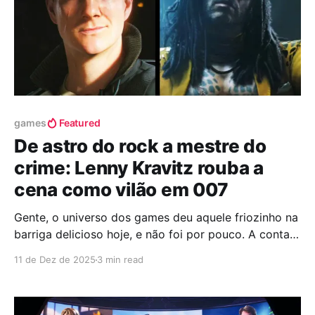
games
Featured
De astro do rock a mestre do
crime: Lenny Kravitz rouba a
cena como vilão em 007
Gente, o universo dos games deu aquele friozinho na
barriga delicioso hoje, e não foi por pouco. A conta
oficial do 007 First Light soltou a bomba antes da
11 de Dez de 2025
3 min read
hora, postando um trailer que foi um tiro e queda no
X, antigo twitter, e rapidinho apagou, mas claro, a
internet