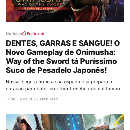
Notícias
Featured
DENTES, GARRAS E SANGUE! O
Novo Gameplay de Onimusha:
Way of the Sword tá Puríssimo
Suco de Pesadelo Japonês!
Nossa, segura firme a sua espada e já prepara o
coração para bater no ritmo frenético de um tambor
de guerra porque a Capcom resolveu abrir de vez as
17 de Jul de 2026
3 min read
portas do inferno histórico e nos dar um vislumbre
avassalador do que vem por aí! O novo gameplay de
Onimusha: Way