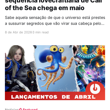
sequência lovecraftiana de Call
of the Sea chega em maio
Sabe aquela sensação de que o universo está prestes
a sussurrar segredos que vão virar sua cabeça pelo
avesso? A publisher Kwalee e o estúdio Out of the
8 de Abr de 2026
3 min read
Blue Games resolveram sacudir o calendário e
confirmaram que Call of the Elder Gods, a sequência
do aclamado Call of the Sea,
Notícias
Featured