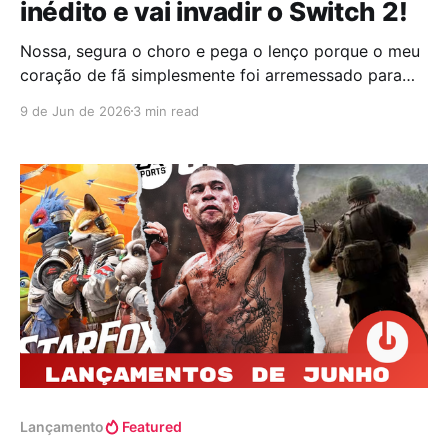
inédito e vai invadir o Switch 2!
Nossa, segura o choro e pega o lenço porque o meu
coração de fã simplesmente foi arremessado para
outra dimensão com essa novidade bombástica!
9 de Jun de 2026
3 min read
Depois de um silêncio que parecia durar uma
eternidade milenar, a Square Enix resolveu chutar a
porta do tédio e liberou um novo trailer
absolutamente avassalador
Lançamento
Featured