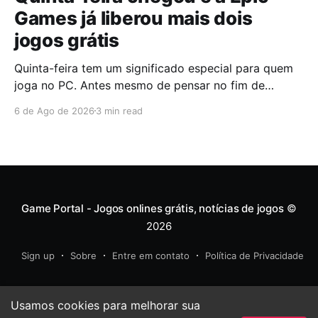
Games já liberou mais dois
jogos grátis
Quinta-feira tem um significado especial para quem
joga no PC. Antes mesmo de pensar no fim de
semana, muita gente já abre a Epic Games Store para
6 de Ago de 2026
3 min read
descobrir quais serão os próximos jogos a entrar na
biblioteca. Desta vez, a plataforma apostou em uma
dupla que segue caminhos completamente
diferentes,
Game Portal - Jogos onlines grátis, notícias de jogos
©
2026
Sign up
Sobre
Entre em contato
Política de Privacidade
Usamos cookies para melhorar sua