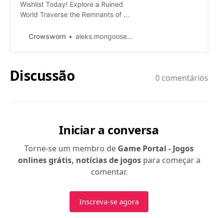
Wishlist Today! Explore a Ruined
World Traverse the Remnants of a
Cursed Kingdom... In a dark and
oppressive world, where even the
Crowsworn
aleks.mongooserodeogmail.com
air seems to carry weight, you
awake from a deep slumber.