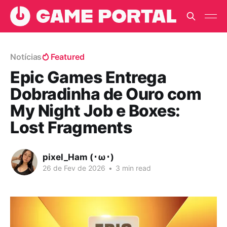
Notícias
Featured
Epic Games Entrega
Dobradinha de Ouro com
My Night Job e Boxes:
Lost Fragments
pixel_Ham (･ω･)
26 de Fev de 2026
•
3 min read