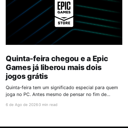
Quinta-feira chegou e a Epic
Games já liberou mais dois
jogos grátis
Quinta-feira tem um significado especial para quem
joga no PC. Antes mesmo de pensar no fim de
semana, muita gente já abre a Epic Games Store para
6 de Ago de 2026
3 min read
descobrir quais serão os próximos jogos a entrar na
biblioteca. Desta vez, a plataforma apostou em uma
dupla que segue caminhos completamente