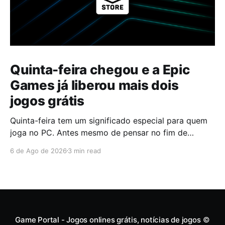
Quinta-feira chegou e a Epic
Games já liberou mais dois
jogos grátis
Quinta-feira tem um significado especial para quem
joga no PC. Antes mesmo de pensar no fim de
semana, muita gente já abre a Epic Games Store para
6 de Ago de 2026
3 min read
descobrir quais serão os próximos jogos a entrar na
biblioteca. Desta vez, a plataforma apostou em uma
dupla que segue caminhos completamente
diferentes,
Game Portal - Jogos onlines grátis, notícias de jogos
©