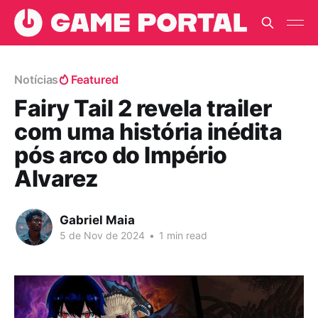
Notícias
Featured
Fairy Tail 2 revela trailer
com uma história inédita
pós arco do Império
Alvarez
Gabriel Maia
5 de Nov de 2024
•
1 min read