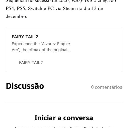
Sequência do sucesso de 2020,
Fairy Tail 2
chega ao
PS4, PS5, Switch e PC via Steam no dia 13 de
dezembro.
FAIRY TAIL２
Experience the “Alvarez Empire
Arc”, the climax of the original
series as an RPG! FAIRY TAIL 2 is
coming this winter!
FAIRY TAIL２