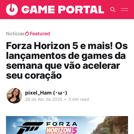
Notícias
Featured
Forza Horizon 5 e mais! Os
lançamentos de games da
semana que vão acelerar
seu coração
pixel_Ham (･ω･)
28 de Abr de 2025
•
3 min read