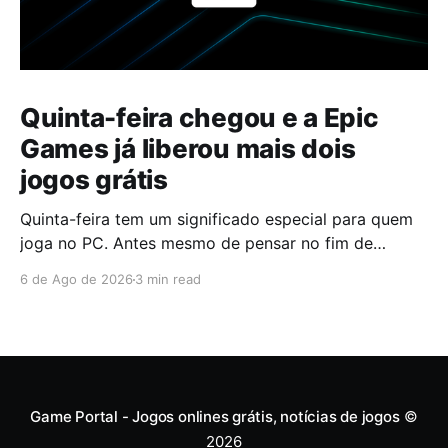
Quinta-feira chegou e a Epic
Games já liberou mais dois
jogos grátis
Quinta-feira tem um significado especial para quem
joga no PC. Antes mesmo de pensar no fim de
semana, muita gente já abre a Epic Games Store para
6 de Ago de 2026
3 min read
descobrir quais serão os próximos jogos a entrar na
biblioteca. Desta vez, a plataforma apostou em uma
dupla que segue caminhos completamente
diferentes,
Game Portal - Jogos onlines grátis, notícias de jogos
©
2026