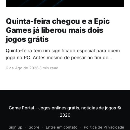
Quinta-feira chegou e a Epic
Games já liberou mais dois
jogos grátis
Quinta-feira tem um significado especial para quem
joga no PC. Antes mesmo de pensar no fim de
semana, muita gente já abre a Epic Games Store para
6 de Ago de 2026
3 min read
descobrir quais serão os próximos jogos a entrar na
biblioteca. Desta vez, a plataforma apostou em uma
dupla que segue caminhos completamente
diferentes,
Game Portal - Jogos onlines grátis, notícias de jogos
©
2026
Sign up
Sobre
Entre em contato
Política de Privacidade