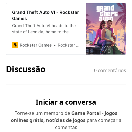
Grand Theft Auto VI - Rockstar
Games
Grand Theft Auto VI heads to the
state of Leonida, home to the
neon-soaked streets of Vice City
and beyond in the biggest, most
Rockstar Games
Rockstar Games
immersive evolution of the Grand
Theft Auto series yet. Coming 2025
to PlayStation 5 and Xbox Series
X|S.