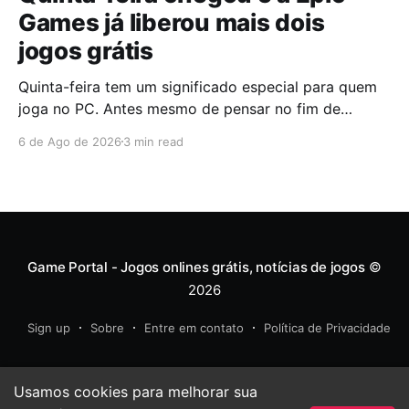
Games já liberou mais dois
jogos grátis
Quinta-feira tem um significado especial para quem
joga no PC. Antes mesmo de pensar no fim de
semana, muita gente já abre a Epic Games Store para
6 de Ago de 2026
3 min read
descobrir quais serão os próximos jogos a entrar na
biblioteca. Desta vez, a plataforma apostou em uma
dupla que segue caminhos completamente
diferentes,
Game Portal - Jogos onlines grátis, notícias de jogos
©
2026
Sign up
Sobre
Entre em contato
Política de Privacidade
Usamos cookies para melhorar sua