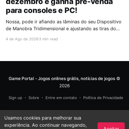
dezembro e ganha pré-venda
para consoles e PC!
Nossa, pode ir afiando as lâminas do seu Dispositivo
de Manobra Tridimensional e ajustando as tiras do
seu cinto com muito cuidado porque o anúncio
4 de Ago de 2026
3 min read
oficial de Attack on Titan 3 veio voador direto nas
nossas redes sociais para fazer o coração bater no
ritmo de um tambor de guerra
Game Portal - Jogos onlines grátis, notícias de jogos
©
2026
Sign up
Sobre
Entre em contato
Política de Privacidade
Usamos cookies para melhorar sua
experiência. Ao continuar navegando,
Aceitar