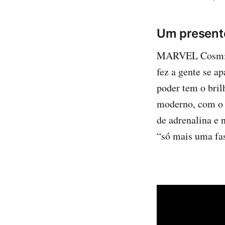
Um presente
MARVEL Cosmic I
fez a gente se a
poder tem o bri
moderno, com o 
de adrenalina e 
“só mais uma fas