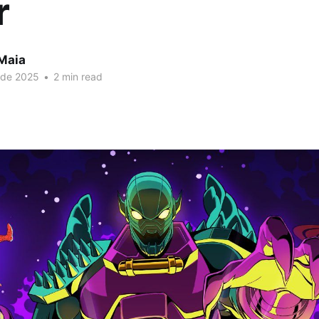
r
 Maia
 de 2025
•
2 min read