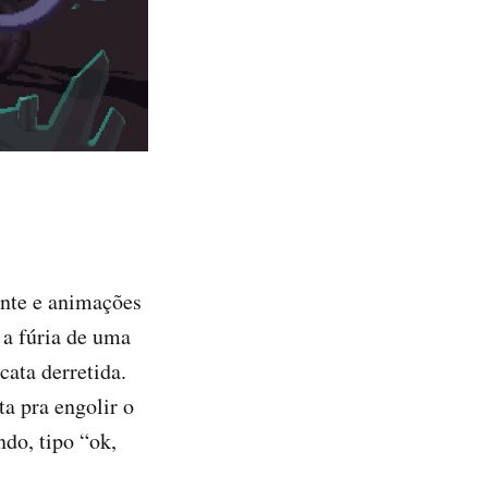
ante e animações
 a fúria de uma
ata derretida.
a pra engolir o
ndo, tipo “ok,