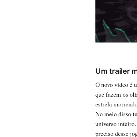
Um trailer 
O novo vídeo é u
que fazem os olh
estrela morrend
No meio disso t
universo inteiro.
preciso desse jo