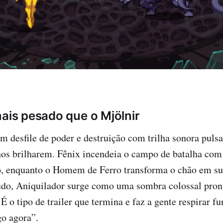
mais pesado que o Mjölnir
m desfile de poder e destruição com trilha sonora puls
os brilharem. Fênix incendeia o campo de batalha com
o, enquanto o Homem de Ferro transforma o chão em suc
udo, Aniquilador surge como uma sombra colossal pront
 É o tipo de trailer que termina e faz a gente respirar fu
go agora”.