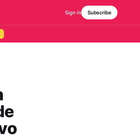
Sign in
Subscribe
n
de
vo