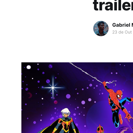
traile
Gabriel
23 de Out