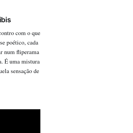
ibis
contro com o que
se poético, cada
ar num fliperama
a. É uma mistura
quela sensação de