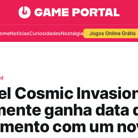
ome
Notícias
Curiosidades
Nostalgia
Jogos Online Grátis
ed
l Cosmic Invasio
mente ganha data 
amento com um no