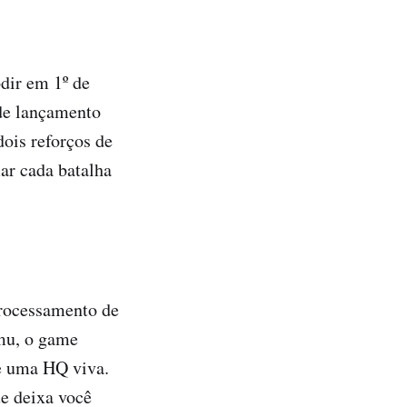
dir em 1º de
de lançamento
dois reforços de
ar cada batalha
processamento de
mu, o game
de uma HQ viva.
e deixa você