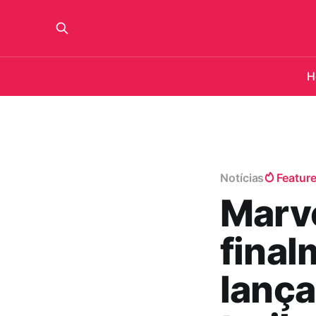
H
Notícias
Featur
Marve
final
lanç