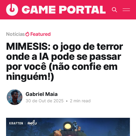
Notícias
Featured
MIMESIS: o jogo de terror
onde a IA pode se passar
por você (não confie em
ninguém!)
Gabriel Maia
30 de Out de 2025
•
2 min read