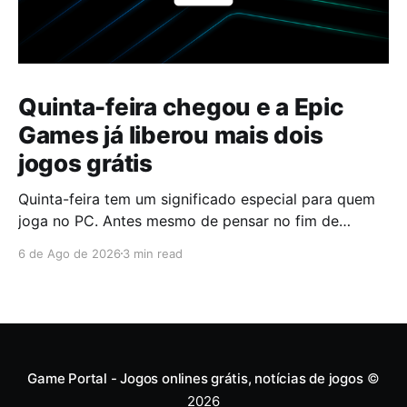
Quinta-feira chegou e a Epic
Games já liberou mais dois
jogos grátis
Quinta-feira tem um significado especial para quem
joga no PC. Antes mesmo de pensar no fim de
semana, muita gente já abre a Epic Games Store para
6 de Ago de 2026
3 min read
descobrir quais serão os próximos jogos a entrar na
biblioteca. Desta vez, a plataforma apostou em uma
dupla que segue caminhos completamente
diferentes,
Game Portal - Jogos onlines grátis, notícias de jogos
©
2026