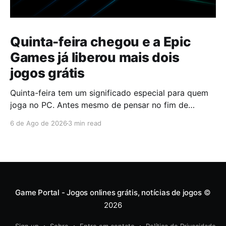
Quinta-feira chegou e a Epic
Games já liberou mais dois
jogos grátis
Quinta-feira tem um significado especial para quem
joga no PC. Antes mesmo de pensar no fim de
semana, muita gente já abre a Epic Games Store para
6 de Ago de 2026
3 min read
descobrir quais serão os próximos jogos a entrar na
biblioteca. Desta vez, a plataforma apostou em uma
dupla que segue caminhos completamente
diferentes,
Game Portal - Jogos onlines grátis, notícias de jogos
©
2026