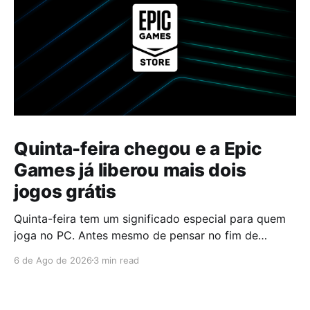
Quinta-feira chegou e a Epic
Games já liberou mais dois
jogos grátis
Quinta-feira tem um significado especial para quem
joga no PC. Antes mesmo de pensar no fim de
semana, muita gente já abre a Epic Games Store para
6 de Ago de 2026
3 min read
descobrir quais serão os próximos jogos a entrar na
biblioteca. Desta vez, a plataforma apostou em uma
dupla que segue caminhos completamente