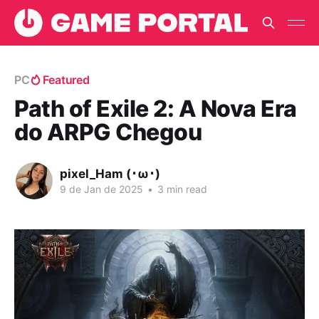
PC
Featured
Path of Exile 2: A Nova Era
do ARPG Chegou
pixel_Ham (･ω･)
9 de Jan de 2025
•
3 min read