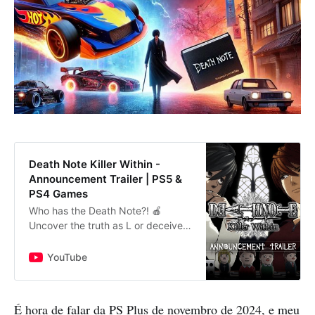
Death Note Killer Within -
Announcement Trailer | PS5 &
PS4 Games
Who has the Death Note?! 🍎
Uncover the truth as L or deceive
to win as Kira when DEATH NOTE
Killer Within launches November 5,
YouTube
2024.#ps5 #ps5games #ps4
#ps4g…
É hora de falar da PS Plus de novembro de 2024, e meu