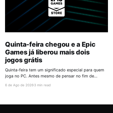
Quinta-feira chegou e a Epic
Games já liberou mais dois
jogos grátis
Quinta-feira tem um significado especial para quem
joga no PC. Antes mesmo de pensar no fim de
semana, muita gente já abre a Epic Games Store para
6 de Ago de 2026
3 min read
descobrir quais serão os próximos jogos a entrar na
biblioteca. Desta vez, a plataforma apostou em uma
dupla que segue caminhos completamente
diferentes,