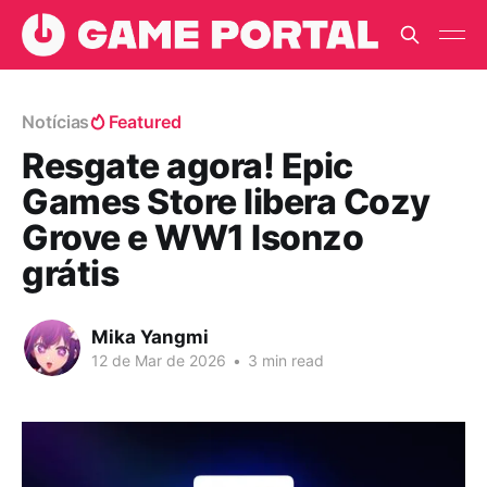
Notícias
Featured
Resgate agora! Epic
Games Store libera Cozy
Grove e WW1 Isonzo
grátis
Mika Yangmi
12 de Mar de 2026
•
3 min read