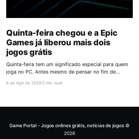
Quinta-feira chegou e a Epic
Games já liberou mais dois
jogos grátis
Quinta-feira tem um significado especial para quem
joga no PC. Antes mesmo de pensar no fim de
semana, muita gente já abre a Epic Games Store para
6 de Ago de 2026
3 min read
descobrir quais serão os próximos jogos a entrar na
biblioteca. Desta vez, a plataforma apostou em uma
dupla que segue caminhos completamente
diferentes,
Game Portal - Jogos onlines grátis, notícias de jogos
©
2026