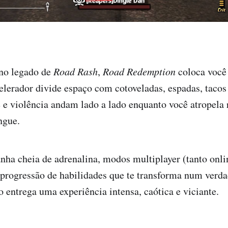
no legado de
Road Rash
,
Road Redemption
coloca você
elerador divide espaço com cotoveladas, espadas, tacos 
 e violência andam lado a lado enquanto você atropela r
ngue.
a cheia de adrenalina, modos multiplayer (tanto onlin
 progressão de habilidades que te transforma num verd
o entrega uma experiência intensa, caótica e viciante.