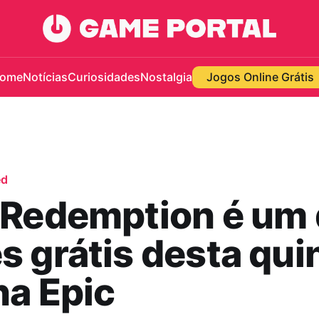
ome
Notícias
Curiosidades
Nostalgia
Jogos Online Grátis
ed
 Redemption é um
 grátis desta qui
na Epic