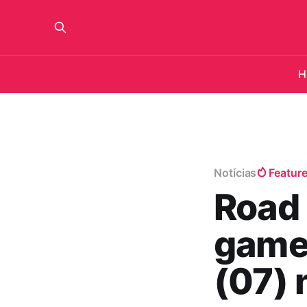
H
Notícias
Featur
Road
games
(07) 