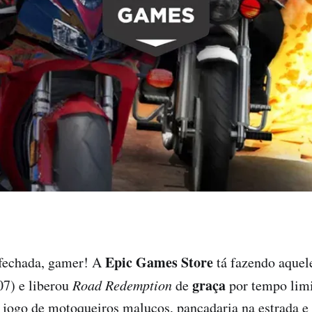
Epic Games Store
 fechada, gamer! A
tá fazendo aquel
graça
07) e liberou
Road Redemption
de
por tempo limi
e jogo de motoqueiros malucos, pancadaria na estrada e