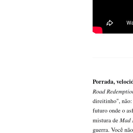
Porrada, veloci
Road Redemptio
direitinho", não
futuro onde o as
mistura de
Mad 
guerra. Você não