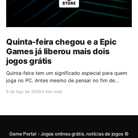
Quinta-feira chegou e a Epic
Games já liberou mais dois
jogos grátis
Quinta-feira tem um significado especial para quem
joga no PC. Antes mesmo de pensar no fim de
semana, muita gente já abre a Epic Games Store para
6 de Ago de 2026
3 min read
descobrir quais serão os próximos jogos a entrar na
biblioteca. Desta vez, a plataforma apostou em uma
dupla que segue caminhos completamente
diferentes,
Game Portal - Jogos onlines grátis, notícias de jogos
©