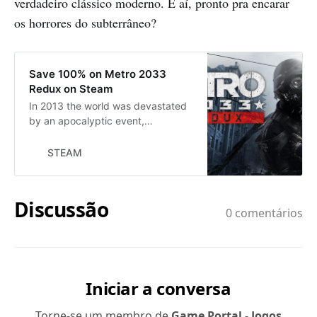
verdadeiro clássico moderno. E aí, pronto pra encarar
os horrores do subterrâneo?
Save 100% on Metro 2033
Redux on Steam
In 2013 the world was devastated
by an apocalyptic event,
annihilating almost all mankind and
turning the Earth’s surface into a
STEAM
poisonous wasteland. A handful of
survivors took refuge in the depths
of the Moscow underground, and
human civilization entered a new
Dark Age. The year is 2033.