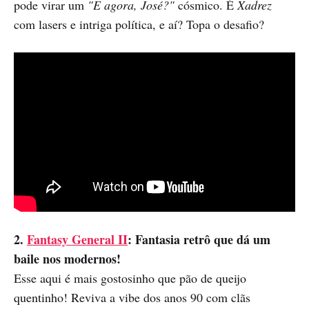
pode virar um
"E agora, José?"
cósmico. É
Xadrez
com lasers e intriga política, e aí? Topa o desafio?
2.
Fantasy General II
: Fantasia retrô que dá um
baile nos modernos!
Esse aqui é mais gostosinho que pão de queijo
quentinho! Reviva a vibe dos anos 90 com clãs