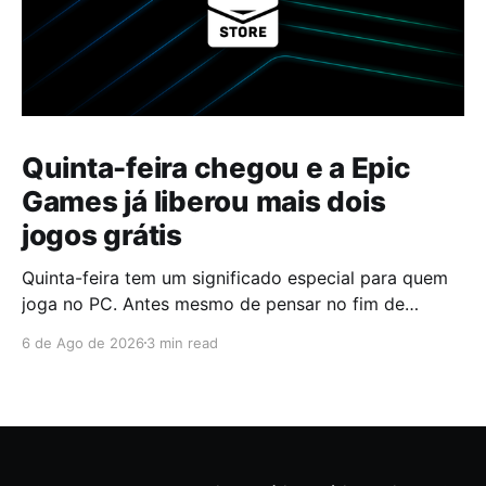
Quinta-feira chegou e a Epic
Games já liberou mais dois
jogos grátis
Quinta-feira tem um significado especial para quem
joga no PC. Antes mesmo de pensar no fim de
semana, muita gente já abre a Epic Games Store para
6 de Ago de 2026
3 min read
descobrir quais serão os próximos jogos a entrar na
biblioteca. Desta vez, a plataforma apostou em uma
dupla que segue caminhos completamente
diferentes,