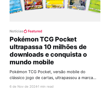
Notícias
Featured
Pokémon TCG Pocket
ultrapassa 10 milhões de
downloads e conquista o
mundo mobile
Pokémon TCG Pocket, versão mobile do
clássico jogo de cartas, ultrapassou a marca
incrível de 10 milhões de downloads apenas
6 de Nov de 2024
1 min read
alguns dias após o lançamento. Com versão IOS
e ANDROID, o título tem atraído tanto novos
jogadores quanto os fãs antigos da franquia,
que encontram no app uma forma divertida