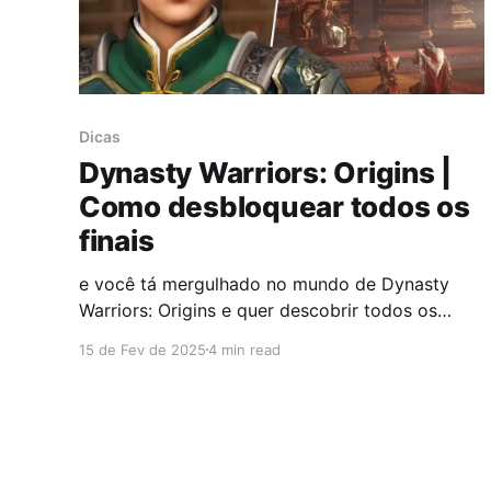
Dicas
Dynasty Warriors: Origins |
Como desbloquear todos os
finais
e você tá mergulhado no mundo de Dynasty
Warriors: Origins e quer descobrir todos os
segredos que o jogo esconde, você veio ao
15 de Fev de 2025
4 min read
lugar certo. Vamos te guiar passo a passo para
desbloquear os finais verdadeiros de cada
facção: Wei, Wu e Shu. E olha, não é só chegar
lá