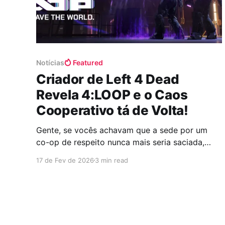
Notícias
Featured
Criador de Left 4 Dead
Revela 4:LOOP e o Caos
Cooperativo tá de Volta!
Gente, se vocês achavam que a sede por um
co-op de respeito nunca mais seria saciada,
pode ir tirando o cavalinho da chuva porque o
17 de Fev de 2026
3 min read
State of Play resolveu entregar tudo e mais um
pouco! Michael Booth, a mente brilhante que
simplesmente deu vida ao lendário Left 4 Dead,
apareceu