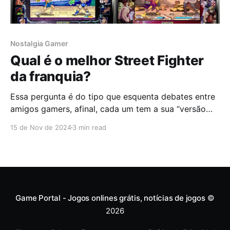
Nostalgia Gamer
Qual é o melhor Street Fighter
da franquia?
Essa pergunta é do tipo que esquenta debates entre
amigos gamers, afinal, cada um tem a sua “versão
preferida” e seus motivos para defender o jogo do
15 de Nov de 2024
3 min read
coração. A série Street Fighter, criada pela Capcom,
não apenas definiu o gênero, mas também evoluiu
com o tempo, apresentando diferentes versões que
Game Portal - Jogos onlines grátis, notícias de jogos
©
2026