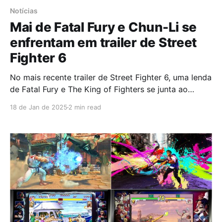
Notícias
Mai de Fatal Fury e Chun-Li se
enfrentam em trailer de Street
Fighter 6
No mais recente trailer de Street Fighter 6, uma lenda
de Fatal Fury e The King of Fighters se junta ao
elenco. A terceira lutadora do Passe de Personagem
18 de Jan de 2025
2 min read
do Ano 2 de Street Fighter 6 é Mai Shiranui, a ninja
carismática, com movimentos tão letais quanto
característicos, surge enfrentando