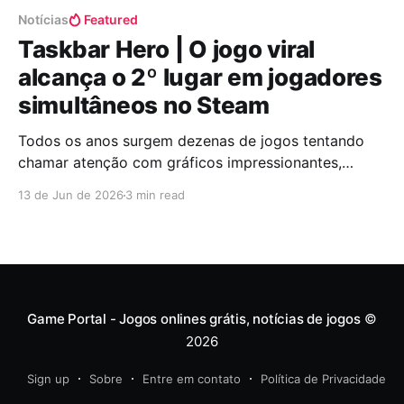
Notícias
Featured
Taskbar Hero | O jogo viral
alcança o 2º lugar em jogadores
simultâneos no Steam
Todos os anos surgem dezenas de jogos tentando
chamar atenção com gráficos impressionantes,
mundos gigantescos e campanhas milionárias de
13 de Jun de 2026
3 min read
marketing. E então aparece um pequeno RPG
escondido na barra de tarefas do Windows para
lembrar que a indústria dos games continua
adorando quebrar expectativas. Foi exatamente isso
que aconteceu com
Game Portal - Jogos onlines grátis, notícias de jogos
©
2026
Sign up
Sobre
Entre em contato
Política de Privacidade