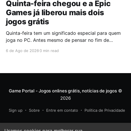
Quinta-feira chegou e a Epic
Games já liberou mais dois
jogos grátis
Quinta-feira tem um significado especial para quem
joga no PC. Antes mesmo de pensar no fim de
semana, muita gente já abre a Epic Games Store para
6 de Ago de 2026
3 min read
descobrir quais serão os próximos jogos a entrar na
biblioteca. Desta vez, a plataforma apostou em uma
dupla que segue caminhos completamente
diferentes,
Game Portal - Jogos onlines grátis, notícias de jogos
©
2026
Sign up
Sobre
Entre em contato
Política de Privacidade
Usamos cookies para melhorar sua