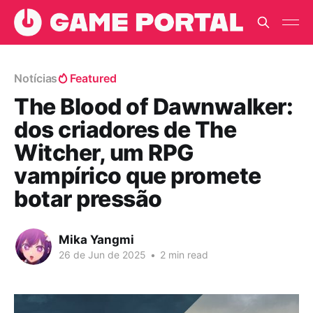
Notícias
Featured
The Blood of Dawnwalker:
dos criadores de The
Witcher, um RPG
vampírico que promete
botar pressão
Mika Yangmi
26 de Jun de 2025
•
2 min read