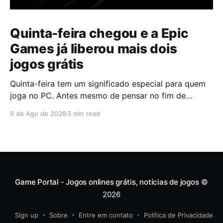
Quinta-feira chegou e a Epic
Games já liberou mais dois
jogos grátis
Quinta-feira tem um significado especial para quem
joga no PC. Antes mesmo de pensar no fim de
semana, muita gente já abre a Epic Games Store para
6 de Ago de 2026
3 min read
descobrir quais serão os próximos jogos a entrar na
biblioteca. Desta vez, a plataforma apostou em uma
dupla que segue caminhos completamente
diferentes,
Game Portal - Jogos onlines grátis, notícias de jogos
©
2026
Sign up
Sobre
Entre em contato
Política de Privacidade