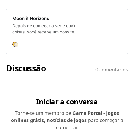
Moonlit Horizons
Depois de começar a ver e ouvir
coisas, você recebe um convite
para o Primeiro Continente! Agora,
com apenas um casebre, algumas
sementes e poucas moedas, se
inicia uma nova vida. Desvende os
segredos de Moonlit Cove neste
farm sim com elementos roguelike,
onde nunca uma gameplay é igual
a outra!