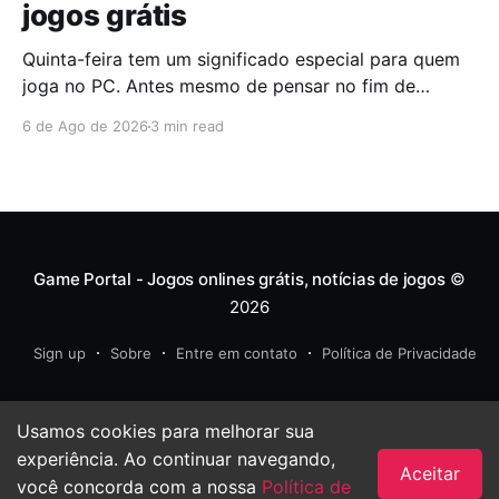
jogos grátis
Quinta-feira tem um significado especial para quem
joga no PC. Antes mesmo de pensar no fim de
semana, muita gente já abre a Epic Games Store para
6 de Ago de 2026
3 min read
descobrir quais serão os próximos jogos a entrar na
biblioteca. Desta vez, a plataforma apostou em uma
dupla que segue caminhos completamente
diferentes,
Game Portal - Jogos onlines grátis, notícias de jogos
©
2026
Sign up
Sobre
Entre em contato
Política de Privacidade
Usamos cookies para melhorar sua
experiência. Ao continuar navegando,
Aceitar
você concorda com a nossa
Política de