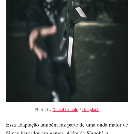
Photo by
Daniel Lincoln
/
Unsplash
Essa adaptação também faz parte de uma onda maior de
filmes baseados em games. Além de
Shinobi
, a