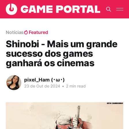
Notícias
Featured
Shinobi - Mais um grande
sucesso dos games
ganhará os cinemas
pixel_Ham (･ω･)
23 de Out de 2024
•
2 min read