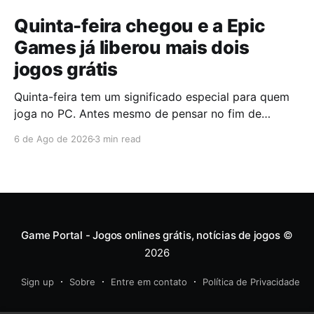
Quinta-feira chegou e a Epic
Games já liberou mais dois
jogos grátis
Quinta-feira tem um significado especial para quem
joga no PC. Antes mesmo de pensar no fim de
semana, muita gente já abre a Epic Games Store para
6 de Ago de 2026
3 min read
descobrir quais serão os próximos jogos a entrar na
biblioteca. Desta vez, a plataforma apostou em uma
dupla que segue caminhos completamente
diferentes,
Game Portal - Jogos onlines grátis, notícias de jogos
©
2026
Sign up
Sobre
Entre em contato
Política de Privacidade