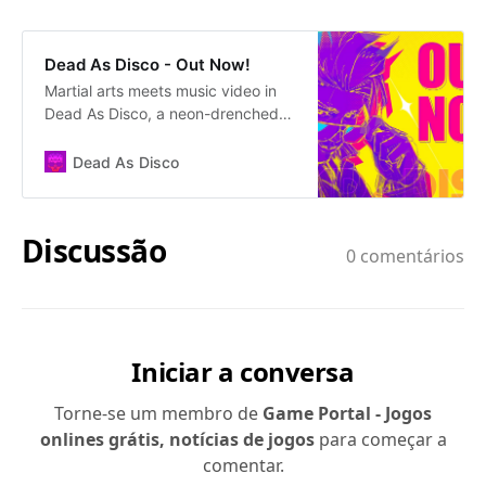
Dead As Disco - Out Now!
Martial arts meets music video in
Dead As Disco, a neon-drenched
Beat ’Em Up where every punch,
kick, and combo syncs to the
Dead As Disco
music. Join Charlie Disco on a
quest to confront the villainous
Idols and reunite the band.