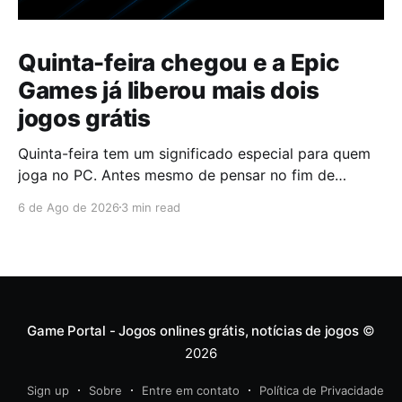
Quinta-feira chegou e a Epic
Games já liberou mais dois
jogos grátis
Quinta-feira tem um significado especial para quem
joga no PC. Antes mesmo de pensar no fim de
semana, muita gente já abre a Epic Games Store para
6 de Ago de 2026
3 min read
descobrir quais serão os próximos jogos a entrar na
biblioteca. Desta vez, a plataforma apostou em uma
dupla que segue caminhos completamente
diferentes,
Game Portal - Jogos onlines grátis, notícias de jogos
©
2026
Sign up
Sobre
Entre em contato
Política de Privacidade